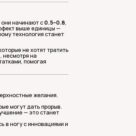
е они начинают с
0.5–0.8
,
эффект выше единицы —
орому технология станет
которые не хотят тратить
, несмотря на
статками, помогая
верхностные желания.
орые могут дать прорыв.
учшение — это станет
ь в ногу с инновациями и