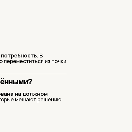
 потребность
. В
о переместиться из точки
шёнными?
ована на должном
оторые мешают решению