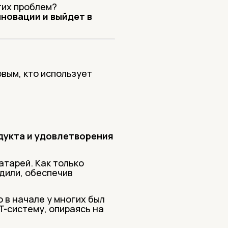
тих проблем?
нновации и выйдет в
рвым, кто использует
дукта и удовлетворения
атарей. Как только
дили, обеспечив
 в начале у многих был
T-систему, опираясь на