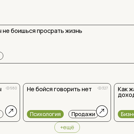
ы не боишься просрать жизнь
я
ы
Не бойся говорить нет
Как 
580
327
доход
я
Психология
Продажи
Бизн
+ещё