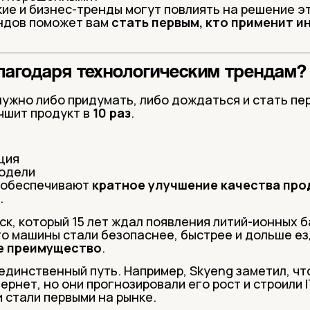
ие и бизнес-тренды могут повлиять на решение э
ндов поможет вам
стать первым, кто применит и
благодаря технологическим трендам?
нужно либо придумать, либо дождаться и стать пе
чшит продукт в
10 раз
.
ция
одели
 обеспечивают
кратное улучшение качества про
.
ск, который 15 лет ждал появления литий-ионных б
го машины стали безопаснее, быстрее и дольше ез
е преимущество
.
единственный путь. Например, Skyeng заметил, что
рнет, но они прогнозировали его рост и строили I
 стали первыми на рынке.