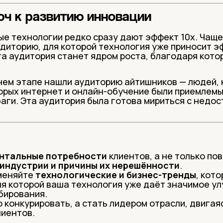
юч к развитию инновации
ые технологии редко сразу дают эффект 10х. Чащ
удиторию, для которой технология уже приносит 
эта аудитория станет ядром роста, благодаря кот
нем этапе нашли аудиторию айтишников — людей, 
торых интернет и онлайн-обучение были приемлемы
баги. Эта аудитория была готова мириться с недо
нтальные потребности
клиентов, а не только по
индустрии и причины их нерешённости
.
меняйте
технологические и бизнес-тренды
, кот
я которой ваша технология уже даёт значимое ул
бирования.
 конкурировать, а стать лидером отрасли, двигаяс
лиентов.