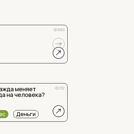
Не бойся говорить не
580
Психология
Прода
жажда меняет
312
а на человека?
ес
Деньги