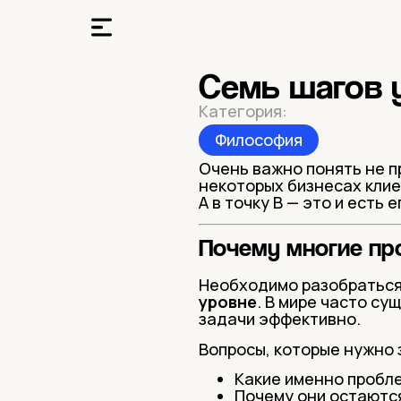
Семь шагов 
Категория:
Философия
Очень важно понять не 
некоторых бизнесах клие
А в точку В — это и есть 
Почему многие пр
Необходимо разобратьс
уровне
. В мире часто с
задачи эффективно.
Вопросы, которые нужно 
Какие именно пробле
Почему они остаютс