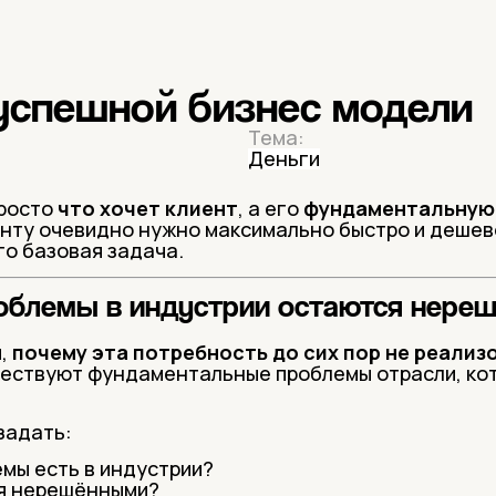
успешной бизнес модели
Тема:
Деньги
просто
что хочет клиент
, а его
фундаментальную
нту очевидно нужно максимально быстро и дешев
его базовая задача.
облемы в индустрии остаются нере
я,
почему эта потребность до сих пор не реализ
уществуют фундаментальные проблемы отрасли, к
задать:
мы есть в индустрии?
я нерешёнными?